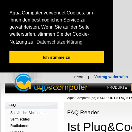
Aqua Computer verwendet Cookies, um
Ihnen den bestmöglichen Service zu
gewährleisten. Wenn Sie auf der Seite
weitersurfen, stimmen Sie der Cookie-
Nutzung zu.
Datenschutzerklärung
Ich stimme zu
Vertrag widerrufen
Home
|
PRODUKTE
Aqua Computer (de)
>
SUPPORT
>
FAQ
>
F
FAQ
FAQ Reader
Schläuche, Verbinder, ...
Vermischtes
Ist Plug&Coo
Radiatoren