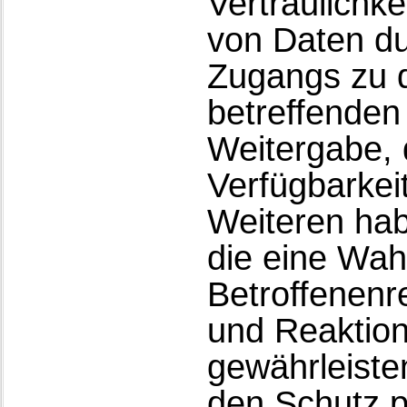
Vertraulichke
von Daten du
Zugangs zu d
betreffenden 
Weitergabe, 
Verfügbarkei
Weiteren hab
die eine Wa
Betroffenenr
und Reaktion
gewährleiste
den Schutz 