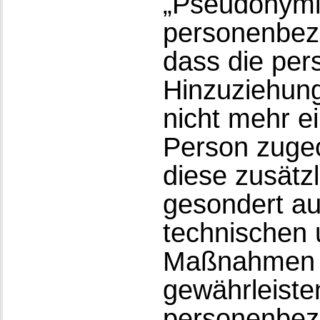
„Pseudonymis
personenbezo
dass die pe
Hinzuziehung
nicht mehr e
Person zuge
diese zusätz
gesondert a
technischen 
Maßnahmen u
gewährleiste
personenbez