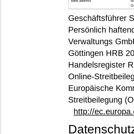
Bank address
60
G
Geschäftsführer S
Persönlich haften
Verwaltungs GmbH
Göttingen HRB 2
Handelsregister R
Online-Streitbeil
Europäische Kommi
Streitbeilegung (O
http://ec.europa
Datenschut