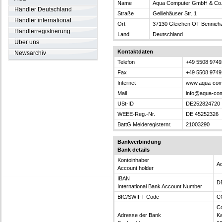
Name
Aqua Computer GmbH & Co
Händler Deutschland
Straße
Gelliehäuser Str. 1
Händler international
Ort
37130 Gleichen OT Bennieh
Händlerregistrierung
Land
Deutschland
Über uns
Kontaktdaten
Newsarchiv
Telefon
+49 5508 97492
Fax
+49 5508 9749
Internet
www.aqua-com
Mail
info@aqua-com
USt-ID
DE252824720
WEEE-Reg.-Nr.
DE 45252326
BattG Melderegisternr.
21003290
Bankverbindung
Bank details
Kontoinhaber
A
Account holder
IBAN
D
International Bank Account Number
BIC/SWIFT Code
C
C
Adresse der Bank
Ka