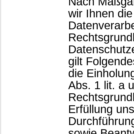
Nach Maßgab
wir Ihnen di
Datenverarbe
Rechtsgrundl
Datenschutze
gilt Folgend
die Einholung
Abs. 1 lit. a
Rechtsgrundl
Erfüllung un
Durchführun
sowie Beantw