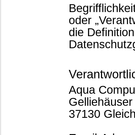
Begrifflichke
oder „Verantw
die Definitio
Datenschutz
Verantwortli
Aqua Compu
Gelliehäuser 
37130 Gleic